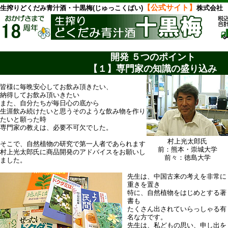
【公式サイト】
生搾りどくだみ青汁酒・十黒梅(じゅっこくばい)
株式会社
開発 ５つのポイント
【１】専門家の知識の盛り込み
皆様に毎晩安心してお飲み頂きたい、
納得してお飲み頂いきたい
また、自分たちが毎日心の底から
生涯飲み続けたいと思うそのような飲み物を作り
たいと願った時
専門家の教えは、必要不可欠でした。
村上光太郎氏
そこで、自然植物の研究で第一人者であられます
前：熊本・崇城大学
村上光太郎氏に商品開発のアドバイスをお願いし
前々：徳島大学
ました。
先生は、中国古来の考えを非常に
重きを置き
特に、自然植物をはじめとする著
書も
たくさん出されていらっしゃる有
名な方です。
先生は、私どもの思い、申し出を