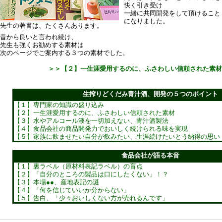
快く引き受け
一緒に共同開発をして頂けること
になりました。
先生の著書は、たくさんあります。
昔から良いと言われ続け、
先生も強くお勧めする素材は
次のページでご案内する３つの素材でした。
＞＞【２】一生涯愛用するのに、ふさわしい信頼された素材
生搾りどくだみ青汁酒、開発の５つのポイント
【１】専門家の知識の盛り込み
【２】一生涯愛用するのに、ふさわしい信頼された素材
【３】水やアルコール液を一切加えない、青汁酒製法
【４】食品会社の商品開発力でおいしく続けられる味を実現
【５】家族に飲ませたい自分が飲みたい、生涯続けたいとう納得の思い
食品会社が語る本音
【１】裏ラベル（原材料表記ラベル）の盲点
【２】「自分のところの製品は口にしたくない」！？
【３】本場●●、産地表記の謎
【４】「何を信じていいか分からない」
【５】告白、「少々おいしくない方が売れるんです」