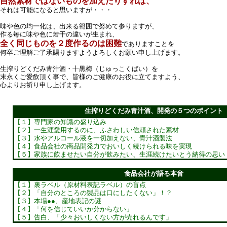
自然素材ではないものを加えたりすれば、
それは可能になると思いますが・・・
味や色の均一化は、出来る範囲で努めて参りますが、
作る毎に味や色に若干の違いが生まれ、
全く同じものを２度作るのは困難
でありますことを
何卒ご理解ご了承賜りますようよろしくお願い申し上げます。
生搾りどくだみ青汁酒・十黒梅（じゅっこくばい）を
末永くご愛飲頂く事で、皆様のご健康のお役に立てますよう、
心よりお祈り申し上げます。
生搾りどくだみ青汁酒、開発の５つのポイント
【１】専門家の知識の盛り込み
【２】一生涯愛用するのに、ふさわしい信頼された素材
【３】水やアルコール液を一切加えない、青汁酒製法
【４】食品会社の商品開発力でおいしく続けられる味を実現
【５】家族に飲ませたい自分が飲みたい、生涯続けたいとう納得の思い
食品会社が語る本音
【１】裏ラベル（原材料表記ラベル）の盲点
【２】「自分のところの製品は口にしたくない」！？
【３】本場●●、産地表記の謎
【４】「何を信じていいか分からない」
【５】告白、「少々おいしくない方が売れるんです」