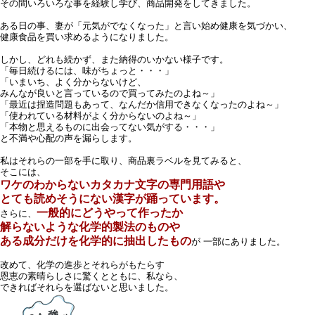
その間いろいろな事を経験し学び、商品開発をしてきました。
ある日の事、妻が「元気がでなくなった」と言い始め健康を気づかい、
健康食品を買い求めるようになりました。
しかし、どれも続かず、また納得のいかない様子です。
「毎日続けるには、味がちょっと・・・」
「いまいち、よく分からないけど、
みんなが良いと言っているので買ってみたのよね～」
「最近は捏造問題もあって、なんだか信用できなくなったのよね～」
「使われている材料がよく分からないのよね～」
「本物と思えるものに出会ってない気がする・・・」
と不満や心配の声を漏らします。
私はそれらの一部を手に取り、商品裏ラベルを見てみると、
そこには、
ワケのわからないカタカナ文字の専門用語や
とても読めそうにない漢字が踊っています。
一般的にどうやって作ったか
さらに、
解らないような化学的製法のものや
ある成分だけを化学的に抽出したもの
が 一部にありました。
改めて、化学の進歩とそれらがもたらす
恩恵の素晴らしさに驚くとともに、私なら、
できればそれらを選ばないと思いました。