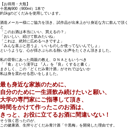
【お得用・大瓶】
十黒梅900（900ml）1本で
約1kgのどくだみを使用しています。
酒造メーカー様にご協力を頂き、試作品が出来上がり身近な方に飲んで頂く
と
「このお酒は本当にいい、買えるの？」
「おいしい、続けて飲みたいね」
「これは、絶対に広めるべきですよ」
「みんな喜ぶと思うよ、いいものしか使ってないんでしょ」
というような、心が揺さぶられる熱いお声をたくさん頂きました。
私の背骨にあった両親の教え、ＤＮＡともいうべき
「『食』という漢字は 『人』を『良』くすると書く」
まさしく、この「どくだみ青汁酒」がそれではないか
私は身を震わせる思いをしました。
最も身近な家族のために、
自分のために一生涯飲み続けたいと願い、
大学の専門家にご指導して頂き、
時間をかけて作ったこのお酒は、
きっと、お役に立てるお酒に間違いない！
そう強く思ったのが、
この健康酒、生搾りどくだみ青汁酒「十黒梅」を開発した理由です。