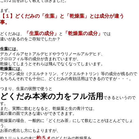
この２点を詳しく教えて頂きました。
まず、
【１】どくだみの「生葉」と「乾燥葉」とは成分が違う
事。
「生葉の成分」
「乾燥葉の成分」
どくだみは、
と
では
違いがあるのをご存知でしたか？
生葉には、
デカノイルアセトアルデヒドやラウリノールアルデヒド、
クロロフィル等の成分が含まれていますが、
乾燥してしまうとそれらは飛んでなくなってしまいます。
乾燥葉には、
フラボン成分（クエルチトリン、イソクエルチトリン）等の成分が残るので
もちろんそれでも十分に、どくだみの有効活用はできるのですが・・・。
つまり、生葉の状態で使うと
どくだみ本来の力をフル活用
できるというので
す。
また、実際に飲むとなると、乾燥葉と生の青汁では、
葉の量の面で大きな違いができてきます。
乾燥葉の場合、一般的に「どくだみ茶」にして飲むことがほとんどでしょ
う、
お茶の煮出し方にもよりますが、
約５ｇ
約１リットルの水に
のどくだみの乾燥葉を