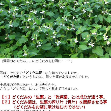
（満開のどくだみ、このどくだみをお酒に・・・）
私は、それまで
「どくだみ茶」
なら知っていましたが、
「どくだみ酒」
というものは、 聞いた事がありませんでした。
十黒梅の開発にあたり、村上先生から、
さらに「どくだみ」について詳しく教えて頂きました。
【１】どくだみの「生葉」と「乾燥葉」とは成分が違う事。
【２】どくだみ酒は、生葉の搾り汁（青汁）を醗酵させる事
（どくだみをお酒に漬け込むのではない）