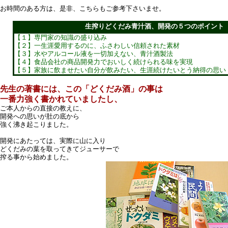
お時間のある方は、是非、こちらもご参考下さいませ。
生搾りどくだみ青汁酒、開発の５つのポイント
【１】専門家の知識の盛り込み
【２】一生涯愛用するのに、ふさわしい信頼された素材
【３】水やアルコール液を一切加えない、青汁酒製法
【４】食品会社の商品開発力でおいしく続けられる味を実現
【５】家族に飲ませたい自分が飲みたい、生涯続けたいとう納得の思い
先生の著書には、この「どくだみ酒」の事は
一番力強く書かれていましたし、
ご本人からの直接の教えに、
開発への思いが肚の底から
強く沸き起こりました。
開発にあたっては、実際に山に入り
どくだみの葉を取ってきてジューサーで
搾る事から始めました。