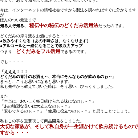
今まで、あまり知られて無かったと考えられています。
今は、インターネットの情報社会ですから製法を調べればすぐに分かります
が
ほんのつい最近まで
秘伝中の秘伝のどくだみ活用法
知る人ぞ知る、
だったのです。
どくだみの搾り液をお酒にすると・・・・
●飲みやすくなる（あの不味さは、なくなります）
●アルコールと一緒になることで吸収力アップ
どくだみをフル活用
つまり、
できるのです。
でも・・・・
「えええ！！！
どくだみの青汁のお酒ぇ～、本当にそんなものが飲めるのぉ～」
きっと、こうお思いになると思います。
私も先生から教えて頂いた時は、そう思い、びっくりしました。
また
「本当に、おいしく毎日続けられる味になのぉ～？」
「あの強烈な臭いは大丈夫なのぉ～？」
「安心できるのぉ～？」「健康に役立つのぉ～？」と思うことでしょう。
私もこの事を重要視して商品開発をしました。
大切な家族が、そして私自身が一生涯かけて飲み続けるもので
すから・・・