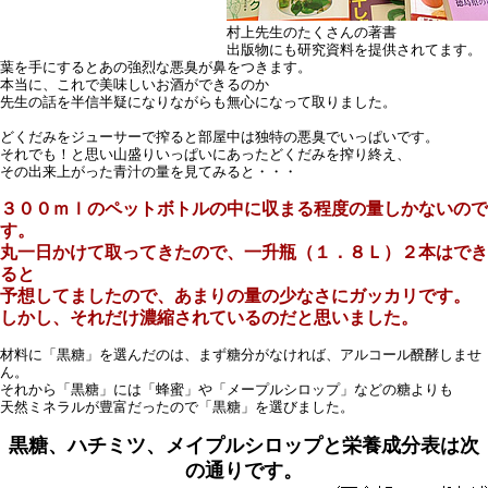
村上先生のたくさんの著書
出版物にも研究資料を提供されてます。
葉を手にするとあの強烈な悪臭が鼻をつきます。
本当に、これで美味しいお酒ができるのか
先生の話を半信半疑になりながらも無心になって取りました。
どくだみをジューサーで搾ると部屋中は独特の悪臭でいっぱいです。
それでも！と思い山盛りいっぱいにあったどくだみを搾り終え、
その出来上がった青汁の量を見てみると・・・
３００ｍｌのペットボトルの中に収まる程度の量しかないので
す。
丸一日かけて取ってきたので、一升瓶（１．８Ｌ）２本はでき
ると
予想してましたので、あまりの量の少なさにガッカリです。
しかし、それだけ濃縮されているのだと思いました。
材料に「黒糖」を選んだのは、まず糖分がなければ、アルコール醗酵しませ
ん。
それから「黒糖」には「蜂蜜」や「メープルシロップ」などの糖よりも
天然ミネラルが豊富だったので「黒糖」を選びました。
黒糖、ハチミツ、メイプルシロップと栄養成分表は次
の通りです。