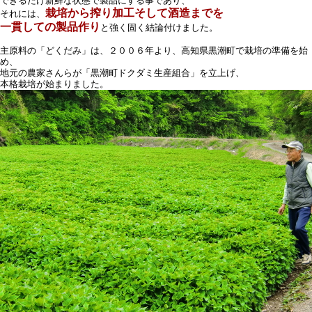
できるだけ新鮮な状態で製品にする事であり、
栽培から搾り加工そして酒造までを
それには、
一貫しての製品作り
と強く固く結論付けました。
主原料の「どくだみ」は、２００６年より、高知県黒潮町で栽培の準備を始
め、
地元の農家さんらが「黒潮町ドクダミ生産組合」を立上げ、
本格栽培が始まりました。