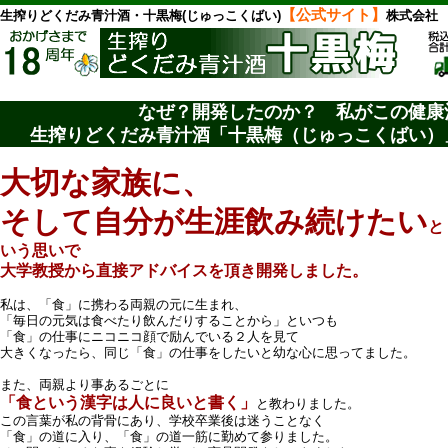
【公式サイト】
生搾りどくだみ青汁酒・十黒梅(じゅっこくばい)
株式会社
なぜ？開発したのか？ 私がこの健康
生搾りどくだみ青汁酒「十黒梅（じゅっこくばい）
大切な家族に、
そして自分が生涯飲み続けたい
と
いう思いで
大学教授から直接アドバイスを頂き開発しました。
私は、「食」に携わる両親の元に生まれ、
「毎日の元気は食べたり飲んだりすることから」といつも
「食」の仕事にニコニコ顔で励んでいる２人を見て
大きくなったら、同じ「食」の仕事をしたいと幼な心に思ってました。
また、両親より事あるごとに
「食という漢字は人に良いと書く」
と教わりました。
この言葉が私の背骨にあり、学校卒業後は迷うことなく
「食」の道に入り、「食」の道一筋に勤めて参りました。